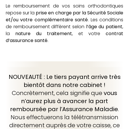
Conseils
Le remboursement de vos soins orthodontiques
repose sur la
prise en charge par la Sécurité Sociale
et/ou votre complémentaire santé
Contact
. Les conditions
de remboursement diffèrent selon
l’âge du patient
,
la
nature du traitement
, et votre
contrat
d’assurance santé
67 Boulevard Denfert Rochereau,
.
38500 Voiron
04 58 17 02 92
NOUVEAUTÉ : Le tiers payant arrive très
bientôt dans notre cabinet !
Concrètement, cela signifie que
vous
n’aurez plus à avancer la part
remboursée par l’Assurance Maladie
.
Nous effectuerons la télétransmission
directement auprès de votre caisse, ce