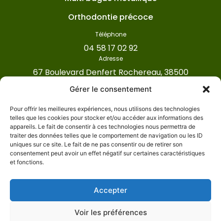
Orthodontie précoce
Téléphone
04 58 17 02 92
Adresse
67 Boulevard Denfert Rochereau, 38500
Voiron
Gérer le consentement
Pour offrir les meilleures expériences, nous utilisons des technologies
Cabinet d’orthodontie Mont Sourire ©
telles que les cookies pour stocker et/ou accéder aux informations des
2026
Tous droits réservés
appareils. Le fait de consentir à ces technologies nous permettra de
traiter des données telles que le comportement de navigation ou les ID
Conception et réalisation :
MEDIWEB
uniques sur ce site. Le fait de ne pas consentir ou de retirer son
Mentions légales
consentement peut avoir un effet négatif sur certaines caractéristiques
et fonctions.
Accepter
Voir les préférences