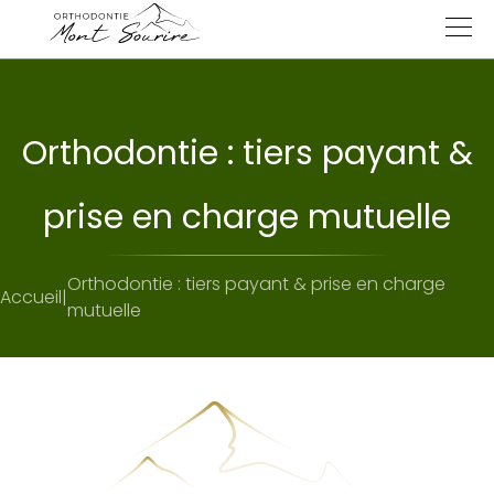
Skip
to
content
Orthodontie : tiers payant &
Cabinet
prise en charge mutuelle
Traitements
Orthodontie : tiers payant & prise en charge
Accueil
|
mutuelle
Appareils
Technologies
Pathologies