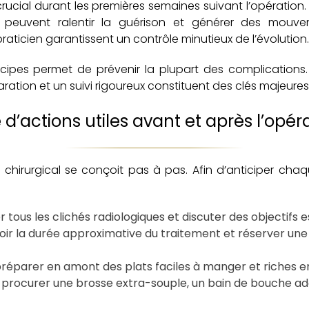
crucial durant les premières semaines suivant l’opération. 
es peuvent ralentir la guérison et générer des mouve
praticien garantissent un contrôle minutieux de l’évolution.
ncipes permet de prévenir la plupart des complication
ation et un suivi rigoureux constituent des clés majeures
e d’actions utiles avant et après l’opér
chirurgical se conçoit pas à pas. Afin d’anticiper chaq
er tous les clichés radiologiques et discuter des objectifs 
oir la durée approximative du traitement et réserver une 
préparer en amont des plats faciles à manger et riches e
e procurer une brosse extra-souple, un bain de bouche 