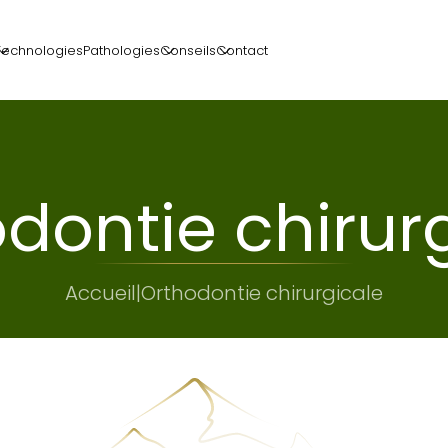
Technologies
Pathologies
Conseils
Contact
dontie chirur
Accueil
|
Orthodontie chirurgicale