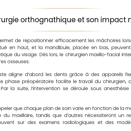
rurgie orthognathique et son impact
ermet de repositionner efficacement les mâchoires lor
 situé en haut, et la mandibule, placée en bas, peuven
tique du visage. Dès lors, le chirurgien maxillo-facial inte
res osseuses.
tiste aligne d’abord les dents grâce à des appareils fi
e phase préopératoire facilite le travail du chirurgien, 
Par la suite, l’intervention se déroule sous anesthési
rappeler que chaque plan de soin varie en fonction de la 
du maxillaire, tandis que d’autres nécessiteront un re
e souvent sur des examens radiologiques et des mod