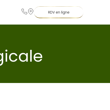
RDV en ligne
gicale